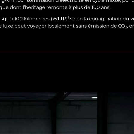
8 g/km ; consommation d’électricité en cycle mixte, po
que dont l’héritage remonte à plus de 100 ans.
1
usqu’à 100 kilomètres (WLTP)
selon la configuration du 
 de luxe peut voyager localement sans émission de CO
, 
2