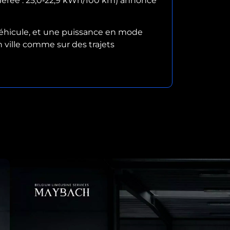
ndérée : 25,0‑22,9 kWh/100 km) annonce
véhicule, et une puissance en mode
en ville comme sur des trajets