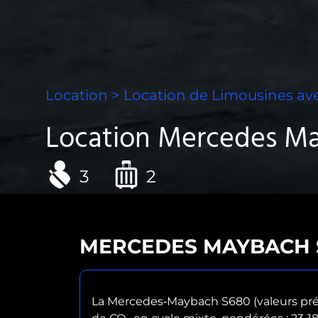
Location
> Location de
Limousines ave
Location Mercedes Ma
3
2
MERCEDES MAYBACH 
La Mercedes‑Maybach S680 (valeurs prél