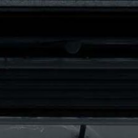
snes
info@francelimousineservices.fr
(+33) 01 80 88
ANS, MINIBUS & BUS
VOITURES BLINDÉES
CONCIERGERIE