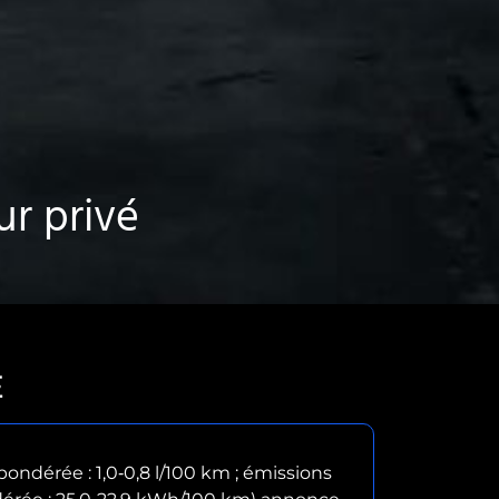
r privé
É
ndérée : 1,0‑0,8 l/100 km ; émissions