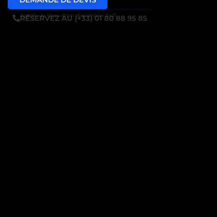
Agents de réservation disponibles 24/7
RÉSERVEZ AU (+33) 01 80 88 95 85