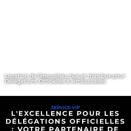
Location de limousines, bus et mini bus pour
Délégations Officielles & Ambassades
Location VIP
>
Conciergerie
>
Délégations Officielles
SERVICE VIP
L'EXCELLENCE POUR LES
DÉLÉGATIONS OFFICIELLES
: VOTRE PARTENAIRE DE